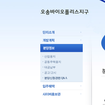
산업용지
공동주택용지
대금납부
공고/고시
분양신청관련 Q&A