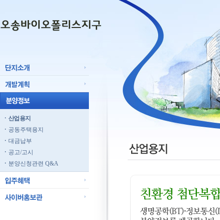
산업용지
공동주택용지
대금납부
공고/고시
분양신청관련 Q&A