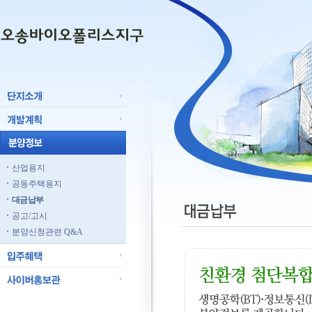
산업용지
공동주택용지
대금납부
공고/고시
분양신청관련 Q&A