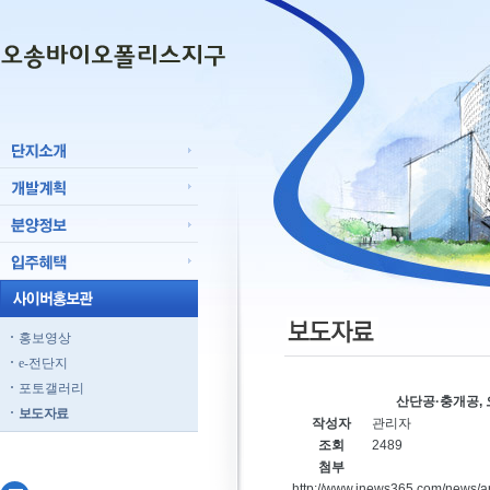
홍보영상
e-전단지
포토갤러리
산단공·충개공,
보도자료
작성자
관리자
조회
2489
첨부
http://www.inews365.com/news/a