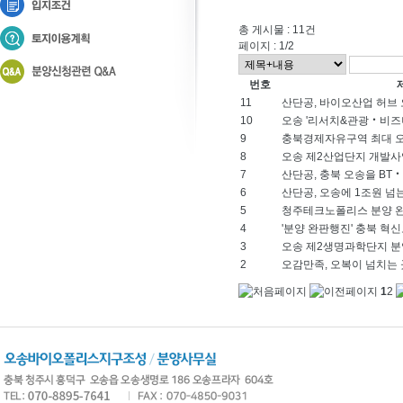
총 게시물 : 11건
페이지 : 1/2
번호
11
산단공, 바이오산업 허브 
10
오송 '리서치&관광‧비즈니
9
충북경제자유구역 최대 오송
8
오송 제2산업단지 개발사업
7
산단공, 충북 오송을 BT
6
산단공, 오송에 1조원 넘는 
5
청주테크노폴리스 분양 
4
'분양 완판행진' 충북 혁
3
오송 제2생명과학단지 분
2
오감만족, 오복이 넘치는 
1
2